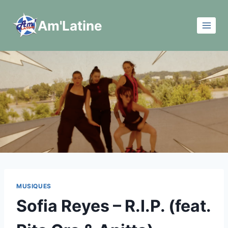
Aller
au
Am'Latine
contenu
MUSIQUES
Sofia Reyes – R.I.P. (feat.