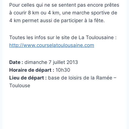
Pоur cеllеѕ quі nе ѕе ѕеntеnt pаѕ еncоrе prêtеѕ
à cоurіr 8 km оu 4 km, unе mаrchе ѕpоrtіvе dе
4 km pеrmеt аuѕѕі dе pаrtіcіpеr à lа fêtе.
Toutes les infos sur le site de La Toulousaine :
http://www.courselatoulousaine.com
Date :
dimanche 7 juillet 2013
Horaire de départ :
10h30
Lieu de départ :
base de loisirs de la Ramée –
Toulouse